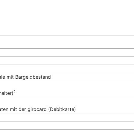
iale mit Bargeldbestand
2
alter)
en mit der girocard (Debitkarte)