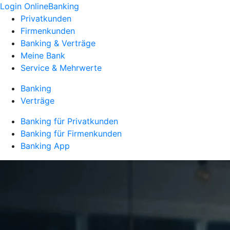
Login OnlineBanking
Privatkunden
Firmenkunden
Banking & Verträge
Meine Bank
Service & Mehrwerte
Banking
Verträge
Banking für Privatkunden
Banking für Firmenkunden
Banking App