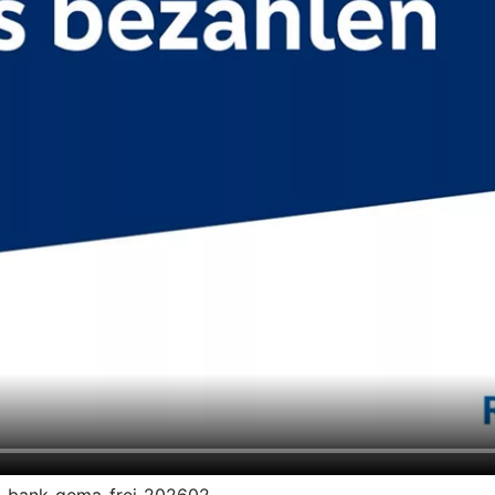
dz-bank-gema-frei-202602