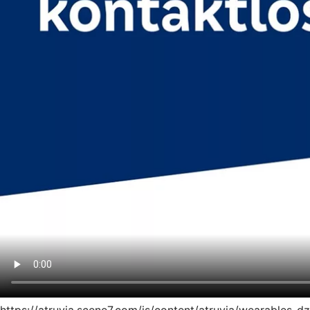
https://atruvia.scene7.com/is/content/atruvia/wearables-