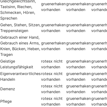
Gleichgewichtssinn,
gruenerhaken
gruenerhaken
gruener
Tastsinn, Riechen,
vorhanden
vorhanden
vorhand
Schmecken, Hören,
Sprechen
Gehen, Stehen, Sitzen,
gruenerhaken
gruenerhaken
gruener
Treppensteigen
vorhanden
vorhanden
vorhand
Gebrauch einer Hand,
Gebrauch eines Arms,
gruenerhaken
gruenerhaken
gruener
Knien, Bücken, Heben,
vorhanden
vorhanden
vorhand
Tragen
Geistige
rotesx
nicht
gruenerhaken
gruener
Leistungsfähigkeit
vorhanden
vorhanden
vorhand
Eigenverantwortliches
rotesx
nicht
gruenerhaken
gruener
Handeln
vorhanden
vorhanden
vorhand
rotesx
nicht
gruenerhaken
gruener
Demenz
vorhanden
vorhanden
vorhand
rotesx
nicht
gruenerhaken
gruener
Pflege
vorhanden
vorhanden
vorhand