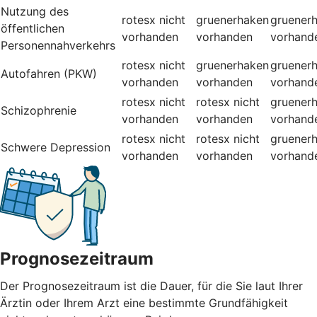
Nutzung des
rotesx
nicht
gruenerhaken
gruener
öffentlichen
vorhanden
vorhanden
vorhand
Personennahverkehrs
rotesx
nicht
gruenerhaken
gruener
Autofahren (PKW)
vorhanden
vorhanden
vorhand
rotesx
nicht
rotesx
nicht
gruener
Schizophrenie
vorhanden
vorhanden
vorhand
rotesx
nicht
rotesx
nicht
gruener
Schwere Depression
vorhanden
vorhanden
vorhand
Prognosezeitraum
Der Prognosezeitraum ist die Dauer, für die Sie laut Ihrer
Ärztin oder Ihrem Arzt eine bestimmte Grundfähigkeit