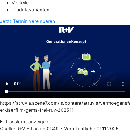
Vorteile
Produktvarianten
Jetzt Termin vereinbaren
https://atruvia.scene7.com/is/content/atruvia/vermoege
erklaerfilm-gema-frei-ruv-202511
Transkript anzeigen
Quelle: R+V • Länge: 01:49 • Veröffentlicht: 01.11.2025