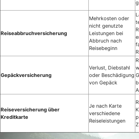
g
L
Mehrkosten oder
t
nicht genutzte
R
Reiseabbruchversicherung
Leistungen bei
e
Abbruch nach
f
Reisebeginn
R
R
Verlust, Diebstahl
w
Gepäckversicherung
oder Beschädigung
G
von Gepäck
b
A
R
Je nach Karte
Reiseversicherung über
K
verschiedene
Kreditkarte
p
Reiseleistungen
Z