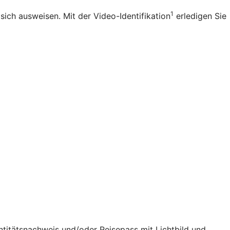
1
ich ausweisen. Mit der Video-Identifikation
erledigen Sie
ntitätsnachweis und/oder Reisepass mit Lichtbild und