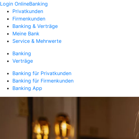
Login OnlineBanking
Privatkunden
Firmenkunden
Banking & Verträge
Meine Bank
Service & Mehrwerte
Banking
Verträge
Banking für Privatkunden
Banking für Firmenkunden
Banking App