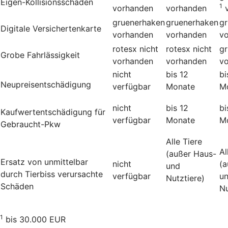
Eigen-Kollisionsschäden
1
vorhanden
vorhanden
gruenerhaken
gruenerhaken
g
Digitale Versichertenkarte
vorhanden
vorhanden
v
rotesx
nicht
rotesx
nicht
g
Grobe Fahrlässigkeit
vorhanden
vorhanden
v
nicht
bis 12
bi
Neupreisentschädigung
verfügbar
Monate
M
nicht
bis 12
bi
Kauf­wert­entschädi­gung für
verfügbar
Monate
M
Gebraucht-Pkw
Alle Tiere
Al
(außer Haus-
Ersatz von unmittelbar
nicht
(a
und
durch Tierbiss verur­sachte
verfügbar
u
Nutztiere)
Schäden
Nu
1
bis 30.000 EUR