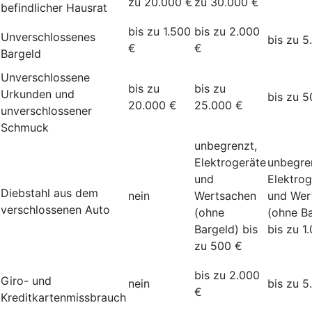
zu 20.000 €
zu 30.000 €
befindlicher Hausrat
bis zu 1.500
bis zu 2.000
Unverschlossenes
bis zu 5
€
€
Bargeld
Unverschlossene
bis zu
bis zu
Urkunden und
bis zu 5
20.000 €
25.000 €
unverschlossener
Schmuck
unbegrenzt,
Elektrogeräte
unbegre
und
Elektrog
Diebstahl aus dem
nein
Wertsachen
und Wer
verschlossenen Auto
(ohne
(ohne Ba
Bargeld) bis
bis zu 1
zu 500 €
bis zu 2.000
Giro- und
nein
bis zu 5
€
Kreditkartenmissbrauch