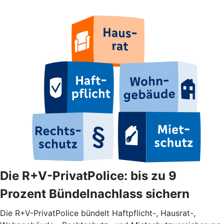
Die R+V-PrivatPolice: bis zu 9
Prozent Bündelnachlass sichern
Die R+V-PrivatPolice bündelt Haftpflicht-, Hausrat-,