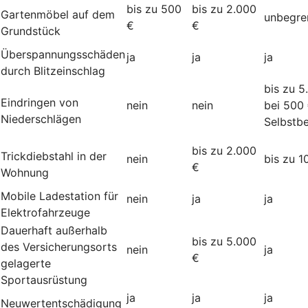
bis zu 500
bis zu 2.000
Gartenmöbel auf dem
unbegre
€
€
Grundstück
Überspannungsschäden
ja
ja
ja
durch Blitzeinschlag
bis zu 5
Eindringen von
nein
nein
bei 500
Niederschlägen
Selbstbe
bis zu 2.000
Trickdiebstahl in der
nein
bis zu 1
€
Wohnung
Mobile Ladestation für
nein
ja
ja
Elektrofahrzeuge
Dauerhaft außerhalb
bis zu 5.000
des Versicherungsorts
nein
ja
€
gelagerte
Sportausrüstung
ja
ja
ja
Neuwertentschädigung