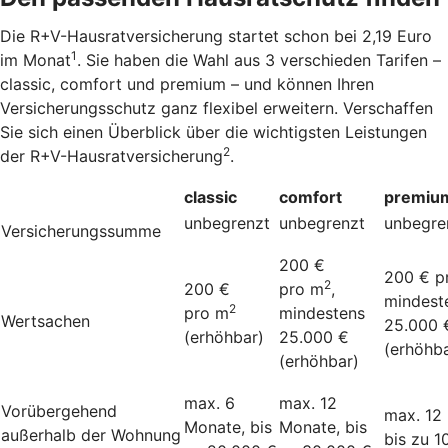
Die R+V-Hausratversicherung startet schon bei 2,19 Euro
1
im Monat
. Sie haben die Wahl aus 3 verschieden Tarifen –
classic, comfort und premium – und können Ihren
Versicherungsschutz ganz flexibel erweitern. Verschaffen
Sie sich einen Überblick über die wichtigsten Leistungen
2
der R+V-Hausratversicherung
.
classic
comfort
premiu
unbegrenzt
unbegrenzt
unbegre
Versicherungssumme
200 €
200 € p
2
200 €
pro m
,
mindest
2
pro m
mindestens
Wertsachen
25.000 
(erhöhbar)
25.000 €
(erhöhba
(erhöhbar)
max. 6
max. 12
Vorübergehend
max. 12
Monate, bis
Monate, bis
außerhalb der Wohnung
bis zu 1