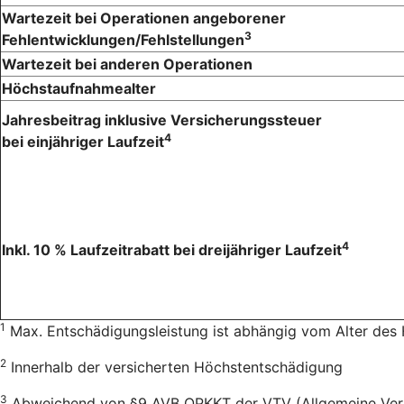
Wartezeit bei Operationen angeborener
3
Fehlentwicklungen/Fehlstellungen
Wartezeit bei anderen Operationen
Höchstaufnahmealter
Jahresbeitrag inklusive Versicherungssteuer
4
bei einjähriger Laufzeit
4
Inkl. 10 % Laufzeitrabatt bei dreijähriger Laufzeit
1
Max. Entschädigungsleistung ist abhängig vom Alter des
2
Innerhalb der versicherten Höchstentschädigung
3
Abweichend von §9 AVB OPKKT der VTV (Allgemeine Versic