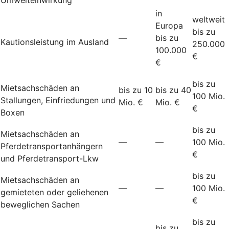
in
weltweit
Europa
bis zu
—
bis zu
Kautionsleistung im Ausland
250.000
100.000
€
€
bis zu
Mietsachschäden an
bis zu 10
bis zu 40
100 Mio.
Stallungen, Einfriedungen und
Mio. €
Mio. €
€
Boxen
bis zu
Mietsachschäden an
—
—
100 Mio.
Pferdetransportanhängern
€
und Pferdetransport-Lkw
bis zu
Mietsachschäden an
—
—
100 Mio.
gemieteten oder geliehenen
€
beweglichen Sachen
bis zu
bis zu